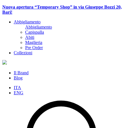
Nuova apertura “Temporary Shop” in via Giuseppe Bozzi 20,
Bari!
Abbigliamento
Abbigliamento
Capispalla
Abiti
Maglieria
Pre Order
Collezioni
Il Brand
Blog
ITA
ENG